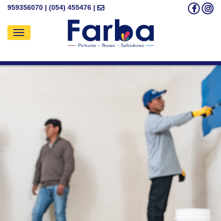
959356070 | (054) 455476 |