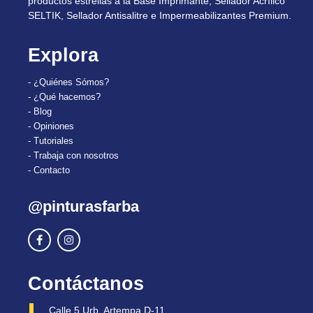
productos estrellas a la Base Imprimante, Sellador Acrílico
SELTIK, Sellador Antisalitre e Impermeabilizantes Premium.
Explora
- ¿Quiénes Sómos?
- ¿Qué hacemos?
- Blog
- Opiniones
- Tutoriales
- Trabaja con nosotros
- Contacto
@pinturasfarba
Contáctanos
Calle 5 Urb. Artempa D-11