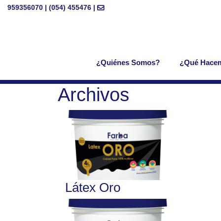
959356070 | (054) 455476 |
¿Quiénes Somos?
¿Qué Hace
Archivos
Látex Oro