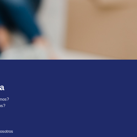
a
ómos?
os?
nosotros